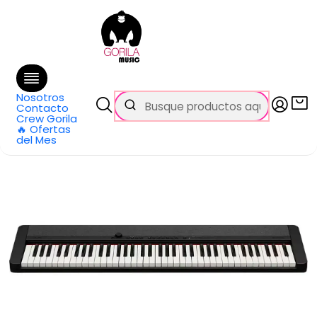
🚚 Envío
GRATIS
en compras sobre $69.990
en Santiago y $99.990 en Regiones
Inicio
Categorías
Pianos y teclados
Teclados
Teclado 76 Teclas Negro Casio CT-S1-76BK
Nosotros
Contacto
Crew Gorila
🔥 Ofertas
del Mes