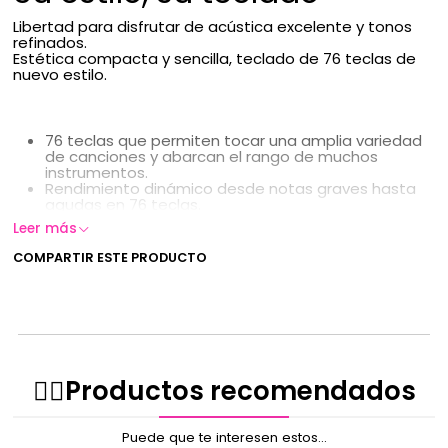
Libertad para disfrutar de acústica excelente y tonos
refinados.
Estética compacta y sencilla, teclado de 76 teclas de
nuevo estilo.
76 teclas que permiten tocar una amplia variedad
de canciones y abarcan el rango de muchos
instrumentos.
Rendimiento dinámico desde notas graves hasta
agudas en 76 teclas.
La fuente sonora AiX utiliza un análisis meticuloso
Leer más
para capturar las características musicales de
numerosos sonidos de instrumentos.
COMPARTIR ESTE PRODUCTO
Amplia paleta sonora con 61 tonos
cuidadosamente seleccionados, como pianos
acústicos, pianos eléctricos, órganos y
sintetizadores, además de varios instrumentos
clásicos
El sistema Bass-Reflex horizontal produce sonidos
potentes incluso dentro de un cuerpo compacto.
Diseño ligero y portátil que permite posicionarlo y
✌🏻️Productos recomendados
tocar fácilmente en cualquier lugar.
Diseño intuitivo con controles fáciles de usar que
garantizan la comodidad mientras se toca.
Puede que te interesen estos...
Diseño elegante que se integra a la perfección en