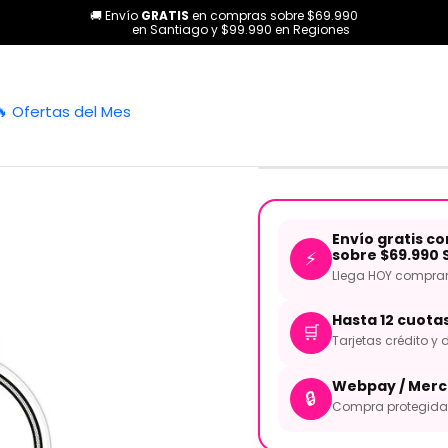
🚚 Envío
GRATIS
en compras sobre $69.990
Todos los productos
TomPack EC2S Clear 10'' 12'' 14'' ETP-EC2SCLR
en Santiago y $99.990 en Regiones
|
TomPack EC2S 
🔥 Ofertas del Mes
EC2SCLR-F 
Envío gratis c
sobre $69.990 
⚡
Llega HOY comprand
Hasta 12 cuota
🛒
Tarjetas crédito y d
Webpay / Merc
🔒
Compra protegida 