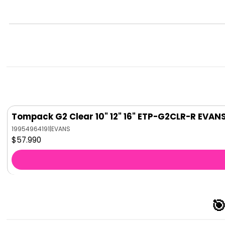
Tompack G2 Clear 10" 12" 16" ETP-G2CLR-R EVAN
19954964191
|
EVANS
$57.990
