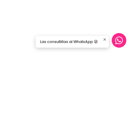
Las consultillas al WhatsApp 😜
CONTÁCTANOS
ecommerce@gorilamusic.cl
+56232474188
nes
56956894780
Gorila Music Alameda
Av. Libertador Bernardo Ohiggins 142,
Locales 148 - 160- 151 - 125
Santiago - Santiago Centro
Región Metropolitana - Chile