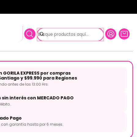
-F EVANS
Clear 10'' 12'' 14'' ETP-
EVANS
on GORILA EXPRESS por compras
Santiago y $99.990 para Regiones
o antes de las 13:00 Hrs.
s sin interés con MERCADO PAGO
ébito.
ado Pago
con garantía hasta por 6 meses.