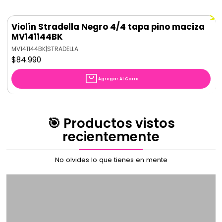
Violín Stradella Negro 4/4 tapa pino maciza
MV141144BK
MV141144BK
|
STRADELLA
$84.990
Agregar Al Carro
🎯 Productos vistos
recientemente
No olvides lo que tienes en mente