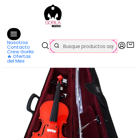
🚚 Envío
GRATIS
en compras sobre $69.990
en Santiago y $99.990 en Regiones
Inicio
Categorías
Vientos y Cuerdas Frotadas
Violín
Violín Stradella Rojo 4/4 tapa pino maciza MV141144RD
Nosotros
Contacto
Crew Gorila
🔥 Ofertas
del Mes