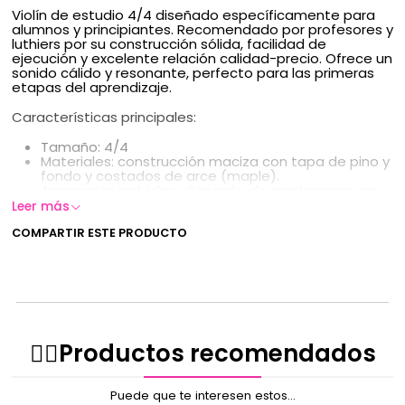
Violín de estudio 4/4 diseñado específicamente para
alumnos y principiantes. Recomendado por profesores y
luthiers por su construcción sólida, facilidad de
ejecución y excelente relación calidad-precio. Ofrece un
sonido cálido y resonante, perfecto para las primeras
etapas del aprendizaje.
Características principales:
Tamaño: 4/4
Materiales: construcción maciza con tapa de pino y
fondo y costados de arce (maple).
Accesorios incluidos: diapasón de madera oscura,
cuatro microafinadores, arco, resina y estuche
Leer más
rígido.
Sonido: timbre cálido y buena resonancia,
COMPARTIR ESTE PRODUCTO
adecuado para práctica y clases iniciales.
Ventajas: buena ejecución desde el primer uso,
montaje pensado para estudiantes y
mantenimiento accesible.
Color: Rojo
✌🏻️Productos recomendados
Puede que te interesen estos...