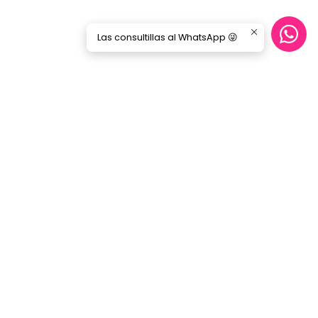
Las consultillas al WhatsApp 😜
Síguenos
GORILA MUSIC
Categorías
Nosotros
Blog
Servicio Cables
Inicio
SERVICIO AL CLIENTE
Contacto