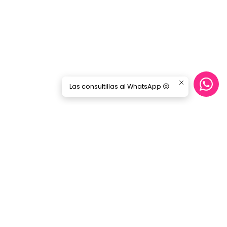
Las consultillas al WhatsApp 😜
CONTÁCTANOS
ecommerce@gorilamusic.cl
+56232474188
nes
56956894780
Gorila Music Alameda
Av. Libertador Bernardo Ohiggins 142,
Locales 148 - 160- 151 - 125
Santiago - Santiago Centro