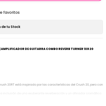
de favoritos
 de tu Stock
 AMPLIFICADOR DE GUITARRA COMBO REVERB TURNER 1X8 20
ush 20RT está inspirado por las características del Crush 20, pero con
a inclusión de una exuberante reverberación y un afinador cromático
este combo cuenta con canales Clean y Dirty intercambiables, la nueva