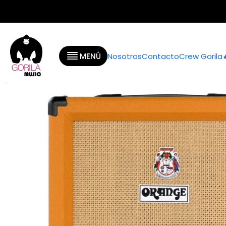
Inicio
Categorías
Guitarra
MENÚ
Nosotros
Contacto
Crew Gorila