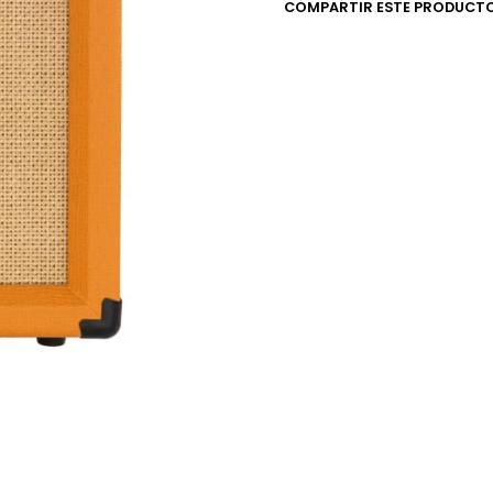
COMPARTIR ESTE PRODUCT
ganancia de Orange, diseño d
armonías de calidad. Su altav
increíbles con una potencia 
entrada AUX para tus pistas 
un combo perfecto para práct
con otras características clás
ESPECIFICACIONES
Amplificador combo para 
ecualizador de 3 bandas, 
cargados de cabsim.
Panel superior: (derecha 