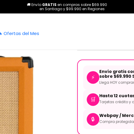
🚚 Envío
GRATIS
en compras sobre $69.990
s
Amplificadores
Combos
Amplificador Guitarra Eléctrica 
en Santiago y $99.990 en Regiones
|
Amplificador
🔥 Ofertas del Mes
D-CRUSH-2
Envío gratis c
sobre $69.990 
⚡
Llega HOY comprand
Hasta 12 cuota
🛒
Tarjetas crédito y d
Webpay / Merc
🔒
Compra protegida 