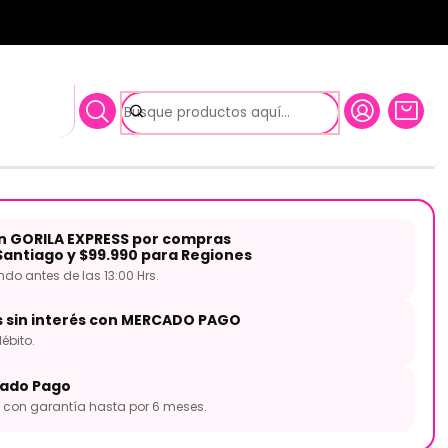
20W OS-D-CRUSH-20RT ORANGE
 Guitarra Eléctrica 20W OS-
0RT ORANGE
on GORILA EXPRESS por compras
Santiago y $99.990 para Regiones
o antes de las 13:00 Hrs.
s sin interés con MERCADO PAGO
ébito.
ado Pago
con garantía hasta por 6 meses.