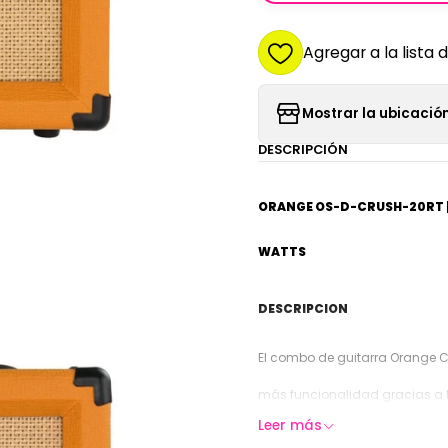
Agregar a la lista 
Mostrar la ubicación
DESCRIPCIÓN
ORANGE OS-D-CRUSH-20RT |
WATTS
DESCRIPCION
El combo de guitarra Orange Cr
más funcionalidad gracias a l
Leer más
integrado. Como el Crush 20, 