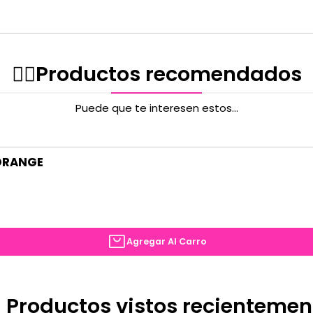
graves, medios, agudos, v
(abajo:) cromática tuner 
Panel trasero: Conector d
✌🏻️Productos recomendados
Finish opciones: vinilo de
Puede que te interesen estos...
Altavoz: Personalizado 8
Potencia de salida: 20 va
 ORANGE
Agregar Al Carro
 Productos vistos recientemen