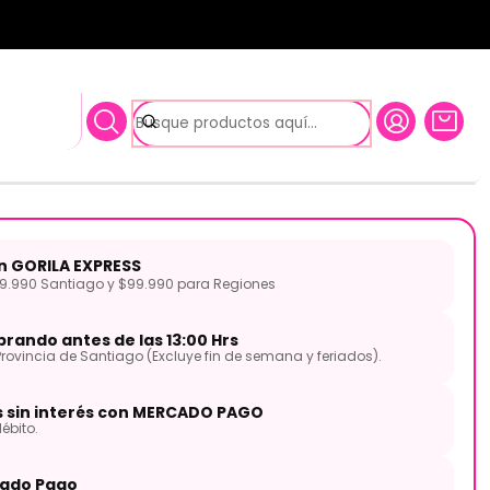
L PARTS
uitarra Plástica Tono MY
RTS
on GORILA EXPRESS
.990 Santiago y $99.990 para Regiones
rando antes de las 13:00 Hrs
Provincia de Santiago (Excluye fin de semana y feriados).
s sin interés con MERCADO PAGO
ébito.
ado Pago