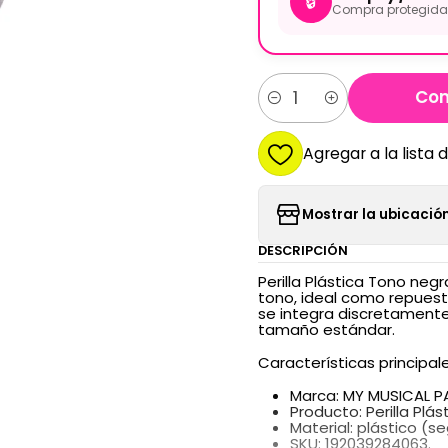
🔒
Compra protegida 
Com
Cantidad
Agregar a la lista 
Mostrar la ubicación
DESCRIPCIÓN
Perilla Plástica Tono neg
tono, ideal como repuest
se integra discretament
tamaño estándar.
Características principale
Marca: MY MUSICAL P
Producto: Perilla Plás
Material: plástico (
SKU: 192039284063.