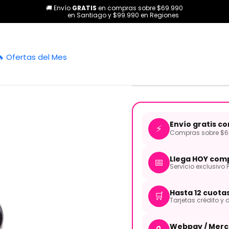
🚚 Envío
GRATIS
en compras sobre $69.990
Todos los productos
Perilla de guitarra Plástica Tono MY MUSICA
en Santiago y $99.990 en Regiones
|
Perilla de g
🔥 Ofertas del Mes
MUSICAL PA
Envío gratis c
⚡
Compras sobre $69
Llega HOY comp
📅
Servicio exclusivo 
Hasta 12 cuota
🛒
Tarjetas crédito y d
Webpay / Merc