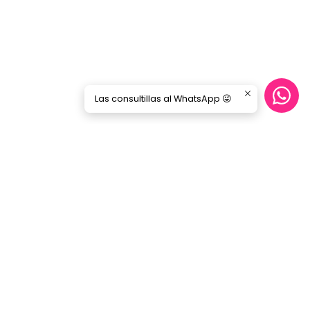
Las consultillas al WhatsApp 😜
CONTÁCTANOS
ecommerce@gorilamusic.cl
+56232474188
nes
56956894780
Gorila Music Alameda
Av. Libertador Bernardo Ohiggins 142,
Locales 148 - 160- 151 - 125
Santiago - Santiago Centro
Región Metropolitana - Chile