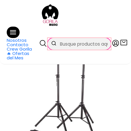
🚚 Envío
GRATIS
en compras sobre $69.990
en Santiago y $99.990 en Regiones
Inicio
Categorías
Audio Pro
Accesorios
Atril para Parlantes Pack 2 Unidades con Funda FRE180KITV2
Proel
Nosotros
Contacto
Crew Gorila
🔥 Ofertas
del Mes