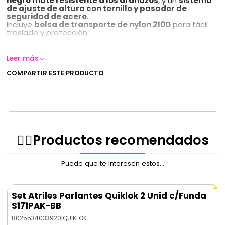
negro mate resistente a los arañazos
, y un
sistema
de ajuste de altura con tornillo y pasador de
seguridad de acero
.
Incluye
bolsa de transporte de nylon 210D
para fácil
traslado y protección.
Leer más
Características técnicas:
COMPARTIR ESTE PRODUCTO
Material de los tubos:
Acero
Unión de patas:
Acero
Color:
Negro mate
Altura mínima:
1200 mm
Altura máxima:
1800 mm
Diámetro base:
Ø 980 mm
Diámetro tubo terminal:
Ø 35 mm
Capacidad de carga:
40 kg
✌🏻️Productos recomendados
Peso total (par):
5,9 kg
Incluye:
Bolsa de transporte de nylon 210D
Puede que te interesen estos...
Set Atriles Parlantes Quiklok 2 Unid c/Funda
S171PAK-BB
8025534033920
|
QUIKLOK