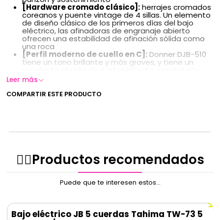
[Hardware cromado clásico]:
herrajes cromados
coreanos y puente vintage de 4 sillas. Un elemento
de diseño clásico de los primeros días del bajo
eléctrico, las afinadoras de engranaje abierto
ofrecen una estabilidad de afinación sólida como
una roca
[Perfil moderno de cuello en C]:
Donner DJB-510
tiene un tono brillante y más graves, y tiene un
excelente efecto de sostenimiento, combinado
con el diapasón de laurel ofrece un tono suave con
Leer más
excelente calidez y profundidad
[Dedos / Reposapiés]:
diseño de estilo vintage
COMPARTIR ESTE PRODUCTO
para que tus dedos o pulgar se sujeten mientras se
arrancan las cuerdas con el pulgar/dedos
Viene con los accesorios que necesitas: Donner
DJB-510 viene con una bolsa para bajo, un soporte
para los dedos/pulgar, un cable de guitarra y una
correa de guitarra de alta calidad. Listo para jugar
nada más sacarlo de la caja
✌🏻️Productos recomendados
Puede que te interesen estos...
Bajo eléctrico JB 5 cuerdas Tahima TW-73 5