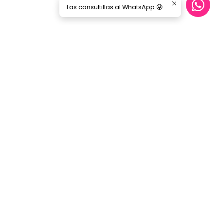
Las consultillas al WhatsApp 😜
Síguenos
GORILA MUSIC
Categorías
Nosotros
Blog
Servicio Cables
Inicio
SERVICIO AL CLIENTE
Contacto
Términos y Condiciones