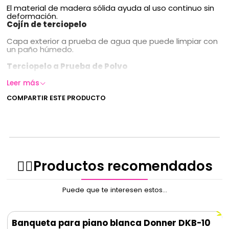
El material de madera sólida ayuda al uso continuo sin
deformación.
Cojín de terciopelo
Capa exterior a prueba de agua que puede limpiar con
un paño húmedo.
Terciopelo a Prueba de Polvo
El terciopelo seleccionado se utiliza como revestimiento
Leer más
de taburetes de piano, protegiendo eficazmente sus
COMPARTIR ESTE PRODUCTO
partituras para que no se ensucien.
✌🏻️Productos recomendados
Puede que te interesen estos...
Banqueta para piano blanca Donner DKB-10