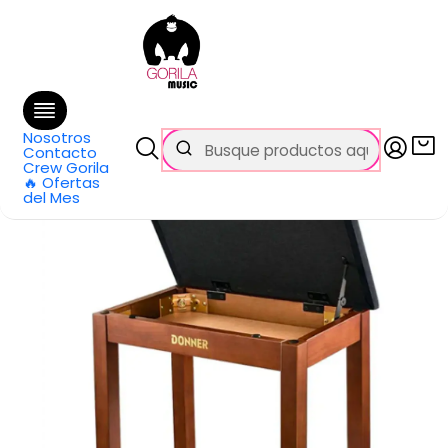
🚚 Envío
GRATIS
en compras sobre $69.990
en Santiago y $99.990 en Regiones
Inicio
Categorías
Pianos y teclados
Taburetes y Sillines
Banqueta para Piano DKB-10 Marron EC6634 DONNER
Nosotros
Contacto
Crew Gorila
🔥 Ofertas
del Mes