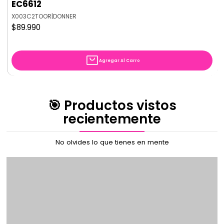
EC6612
X003C2TOOR
|
DONNER
$89.990
Agregar Al Carro
🎯 Productos vistos
recientemente
No olvides lo que tienes en mente