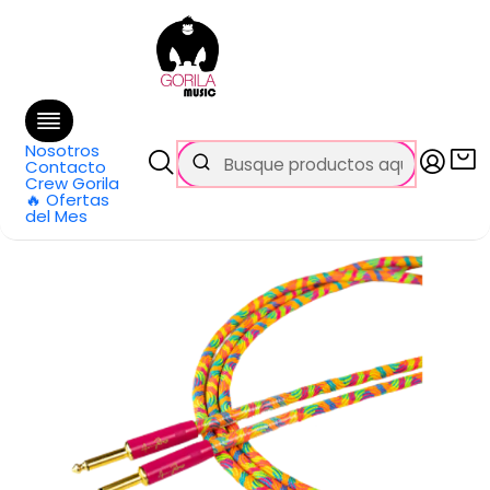
🚚 Envío
GRATIS
en compras sobre $69.990
en Santiago y $99.990 en Regiones
Inicio
Categorías
Cables y Conectores
Otros cables
Cable guitarra Santo Angelo TS-TS/L OFHC 4.57m signature
América Paz Sailor
Nosotros
Contacto
Crew Gorila
🔥 Ofertas
del Mes