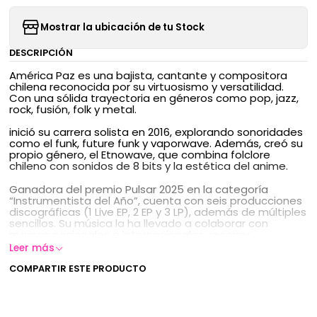
Mostrar la ubicación de tu Stock
DESCRIPCIÓN
América Paz es una bajista, cantante y compositora
chilena reconocida por su virtuosismo y versatilidad.
Con una sólida trayectoria en géneros como pop, jazz,
rock, fusión, folk y metal.
inició su carrera solista en 2016, explorando sonoridades
como el funk, future funk y vaporwave. Además, creó su
propio género, el Etnowave, que combina folclore
chileno con sonidos de 8 bits y la estética del anime.
Ganadora del premio Pulsar 2025 en la categoría
“Instrumentista del Año”, cuenta con seis producciones
discográficas (1 Live EP, 2 EP y 3 LP), además de múltiples
sencillos. Su música la ha llevado a colaborar con
marcas nacionales e internacionales, recorrer
escenarios en distintas giras por Chile y participar en
Leer más
prestigiosos festivales internacionales.
COMPARTIR ESTE PRODUCTO
Inspirado en su icónico Dingwall Sailor Bass, este cable
flúor de tres colores (amarillo, rosado y azul) refleja la
magia y fantasía que caracterizan a la artista:
virtuosismo, musicalidad, estética única y su fanatismo