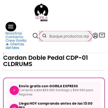
🚚 Envío
GRATIS
en compras sobre $69.990
en Santiago y $99.990 en Regiones
Inicio
Todos los productos
Cardan Doble Pedal CDP-01 CLDRUMS
Nosotros
Contacto
Crew Gorila
🔥 Ofertas
del Mes
|
Cardan Doble Pedal CDP-01
CLDRUMS
Envío gratis con GORILA EXPRESS
⚡
Compras sobre $69.990 Santiago y $99.990 para
Regiones
Llega HOY comprando antes de las 13:00
Hrs