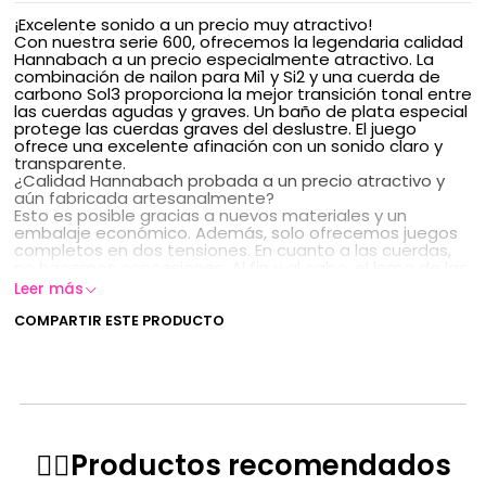
¡Excelente sonido a un precio muy atractivo!
Con nuestra serie 600, ofrecemos la legendaria calidad
Hannabach a un precio especialmente atractivo. La
combinación de nailon para Mi1 y Si2 y una cuerda de
carbono Sol3 proporciona la mejor transición tonal entre
las cuerdas agudas y graves. Un baño de plata especial
protege las cuerdas graves del deslustre. El juego
ofrece una excelente afinación con un sonido claro y
transparente.
¿Calidad Hannabach probada a un precio atractivo y
aún fabricada artesanalmente?
Esto es posible gracias a nuevos materiales y un
embalaje económico. Además, solo ofrecemos juegos
completos en dos tensiones. En cuanto a las cuerdas,
no hacemos concesiones. Al fin y al cabo, el lema de las
cuerdas Hannabach es "¡el sonido es lo primero!".
Leer más
Hecho a mano en Alemania
Calidad Hannabach a un precio atractivo
COMPARTIR ESTE PRODUCTO
Cuerdas graves plateadas y con revestimiento
anticorrosivo, cuerdas agudas de nailon de precisión
Graves: alambre de cobre plateado, entorchado con
protección contra el deslustre
Agudas: monofilamento de nailon de precisión, liso
Disponible en tensión media y alta
Fabricado para instrumentos con una longitud de
✌🏻️Productos recomendados
escala de 650 mm
Sin níquel según DIN EN 1811