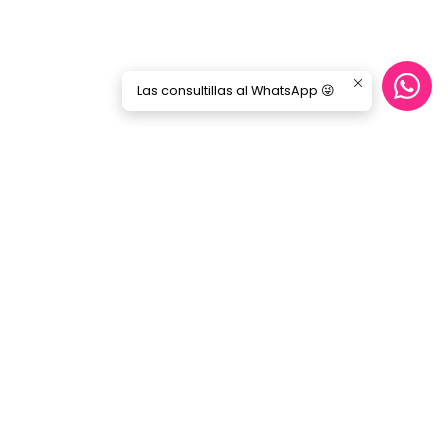
Las consultillas al WhatsApp 😜
Síguenos
GORILA MUSIC
Categorías
Nosotros
Blog
Servicio Cables
Inicio