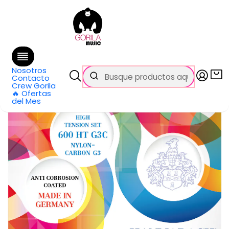
🚚 Envío
GRATIS
en compras sobre $69.990
en Santiago y $99.990 en Regiones
Inicio
Categorías
Guitarras
Cuerdas
Clásica o Española
Cuerdas para Guitarra Clásica Nylon Alta Tensión 600HT-
G3C Hannabach
Nosotros
Contacto
Crew Gorila
🔥 Ofertas
del Mes