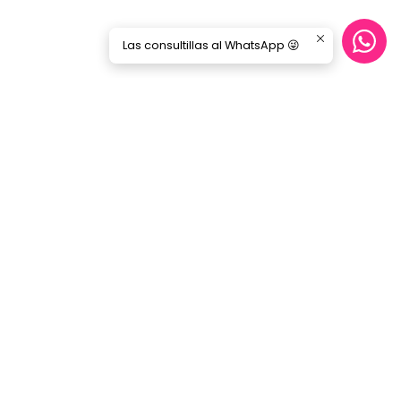
Las consultillas al WhatsApp 😜
Síguenos
GORILA MUSIC
Categorías
Nosotros
Blog
Servicio Cables
Inicio
SERVICIO AL CLIENTE
Contacto