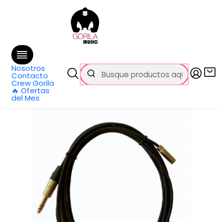
🚚 Envío
GRATIS
en compras sobre $69.990
en Santiago y $99.990 en Regiones
Inicio
Categorías
Cables y Conectores
Otros cables
Extensión Audífonos 6.3mm A 3.5mm 10 Metros REAN BY
NEUTRIK
Nosotros
Contacto
Crew Gorila
🔥 Ofertas
del Mes