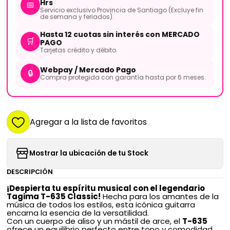
Hrs
📅
Servicio exclusivo Provincia de Santiago (Excluye fin
de semana y feriados).
Hasta 12 cuotas sin interés con MERCADO
🛒
PAGO
Tarjetas crédito y débito.
Webpay / Mercado Pago
🔒
Compra protegida con garantía hasta por 6 meses.
Agregar a la lista de favoritos
Mostrar la ubicación de tu Stock
DESCRIPCIÓN
¡Despierta tu espíritu musical con el legendario
Tagima T-635 Classic!
Hecha para los amantes de la
música de todos los estilos, esta icónica guitarra
encarna la esencia de la versatilidad.
Con un cuerpo de aliso y un mástil de arce, el
T-635
ofrece un equilibrio perfecto entre tono y comodidad.