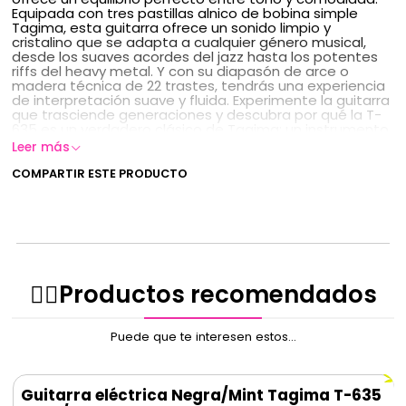
Equipada con tres pastillas alnico de bobina simple
Tagima, esta guitarra ofrece un sonido limpio y
cristalino que se adapta a cualquier género musical,
desde los suaves acordes del jazz hasta los potentes
riffs del heavy metal. Y con su diapasón de arce o
madera técnica de 22 trastes, tendrás una experiencia
de interpretación suave y fluida. Experimente la guitarra
que trasciende generaciones y descubra por qué la T-
635 es un verdadero clásico de Tagima: un instrumento
que continúa deleitando a los músicos e inspirando
Leer más
actuaciones memorables.
Cuerpo: Aliso
COMPARTIR ESTE PRODUCTO
Mástil: Arce - Forma C
Escala: Arce - 22T - W 25.5” - R 9.5"
Cejuela: Hueso - 43 mm
Puente: Trémolo 2 pivotes
Clavijeros: Vintage
Pastilla: 3 pastillas simples alnico de Tagima
Controles: interruptor de 5 posiciones, 1 de volumen
✌🏻️Productos recomendados
y 2 de tono
Colores: Roja
Pickguard: Verde Menta
Puede que te interesen estos...
Guitarra eléctrica Negra/Mint Tagima T-635