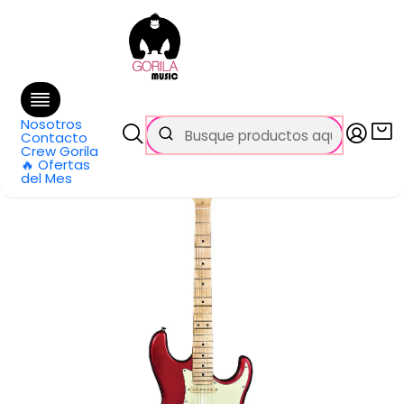
🚚 Envío
GRATIS
en compras sobre $69.990
en Santiago y $99.990 en Regiones
Inicio
Categorías
Guitarras
Eléctricas
Guitarra Eléctrica Roja/Mint T-635 MR-L/MG Tagima
Nosotros
Contacto
Crew Gorila
🔥 Ofertas
del Mes