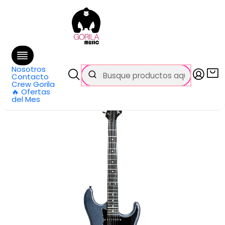
🚚 Envío
GRATIS
en compras sobre $69.990
en Santiago y $99.990 en Regiones
Inicio
Categorías
Guitarras
Eléctricas
Guitarra eléctrica ST Metallic Dark Silver Tagima SIXMART
D/MDSV
Nosotros
Contacto
Crew Gorila
🔥 Ofertas
del Mes