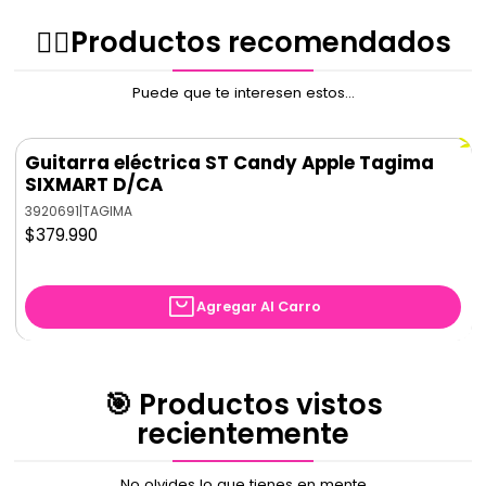
✌🏻️Productos recomendados
Puede que te interesen estos...
Guitarra eléctrica ST Candy Apple Tagima
SIXMART D/CA
3920691
|
TAGIMA
$379.990
Agregar Al Carro
🎯 Productos vistos
recientemente
No olvides lo que tienes en mente