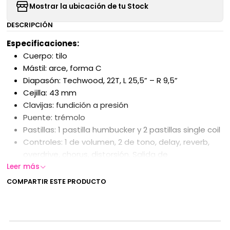
Mostrar la ubicación de tu Stock
DESCRIPCIÓN
Especificaciones:
Cuerpo: tilo
Mástil: arce, forma C
Diapasón: Techwood, 22T, L 25,5” – R 9,5”
Cejilla: 43 mm
Clavijas: fundición a presión
Puente: trémolo
Pastillas: 1 pastilla humbucker y 2 pastillas single coil
Controles: 1 de volumen, 2 de tono, delay, reverb,
overdrive, chorus, distorsión. Salida de
auriculares/salida de grabación de audio
Leer más
Colores: Metallic Deep Silver
COMPARTIR ESTE PRODUCTO
Golpeador: negro