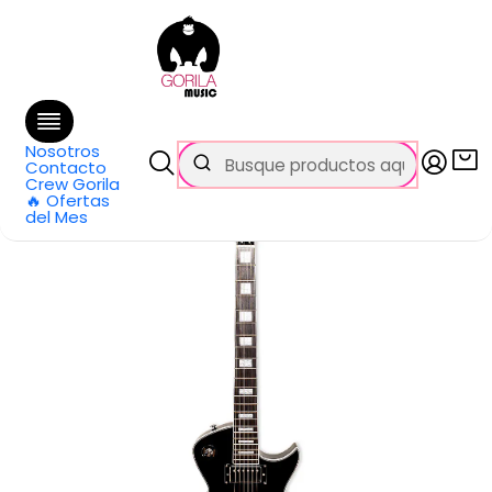
🚚 Envío
GRATIS
en compras sobre $69.990
en Santiago y $99.990 en Regiones
Inicio
Categorías
Guitarras
Eléctricas
Guitarra eléctrica LP Black c/Case Tagima MIRACH D/BK
Nosotros
Contacto
Crew Gorila
🔥 Ofertas
del Mes