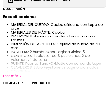
Mostrar la ubicación de tu Stock
DESCRIPCIÓN
Especificaciones:
MATERIAL DEL CUERPO: Caoba africana con tapa de
arce
MATERIALES DEL MÁSTIL: Caoba
DIAPASÓN: Palisandro o madera técnica con 22
trastes
DIMENSIÓN DE LA CEJUELA: Cejuela de hueso de 43
mm
PASTILLAS: 2 humbuckers Tagima Alnico 5
CONTROLES: 1 selector de 3 posiciones, 2 de
volumen y 1 de tono
PUENTE: Puente Tune-O-Matic con cordal de tope
CLAVIJEROS: Estilo keystone vintage o cromados
COLOR: Negro
El precio incluye estuche rígido.
Leer más
COMPARTIR ESTE PRODUCTO