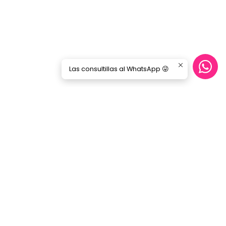
Las consultillas al WhatsApp 😜
Síguenos
GORILA MUSIC
Categorías
Nosotros
Blog
Servicio Cables