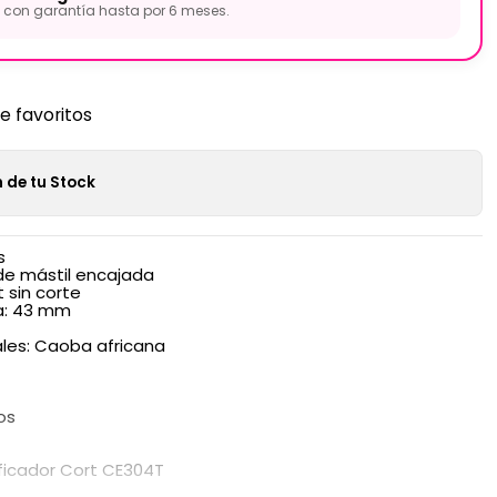
con garantía hasta por 6 meses.
de favoritos
 de tu Stock
s
de mástil encajada
 sin corte
a: 43 mm
ales: Caoba africana
os
ificador Cort CE304T