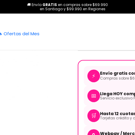
🚚 Envío
GRATIS
en compras sobre $69.990
as
Guitarras
Electroacústicas
Guitarra Electroacústica Negra 
en Santiago y $99.990 en Regiones
|
Guitarra El
🔥 Ofertas del Mes
BKS CORT
Envío gratis c
⚡
Compras sobre $69
Llega HOY comp
📅
Servicio exclusivo 
Hasta 12 cuota
🛒
Tarjetas crédito y d
Webpay / Merc