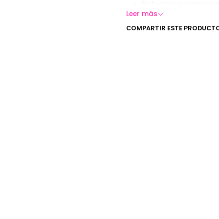
Refuerzo-x avanzad
Acabado: Negro Satí
Leer más
Incluye Funda
COMPARTIR ESTE PRODUCT