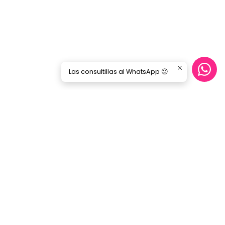
Las consultillas al WhatsApp 😜
CONTÁCTANOS
ecommerce@gorilamusic.cl
+56232474188
nes
56956894780
Gorila Music Alameda
Av. Libertador Bernardo Ohiggins 142,
Locales 148 - 160- 151 - 125
Santiago - Santiago Centro
Región Metropolitana - Chile