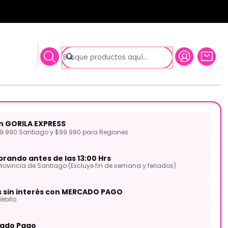
AD810E-BKS CORT
ectroacústica Negra AD810E-
on GORILA EXPRESS
.990 Santiago y $99.990 para Regiones
rando antes de las 13:00 Hrs
Provincia de Santiago (Excluye fin de semana y feriados).
s sin interés con MERCADO PAGO
ébito.
ado Pago