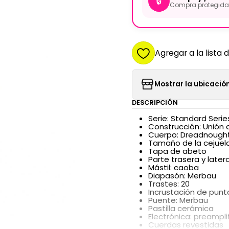
🔒
Compra protegida 
Agregar a la lista 
Mostrar la ubicación
DESCRIPCIÓN
Serie: Standard Serie
Construcción: Unión 
Cuerpo: Dreadnought
Tamaño de la cejuel
Tapa de abeto
Parte trasera y later
Mástil: caoba
Diapasón: Merbau
Trastes: 20
Incrustación de punt
Puente: Merbau
Pastilla cerámica
Electrónica: preampl
Cuerdas revestidas