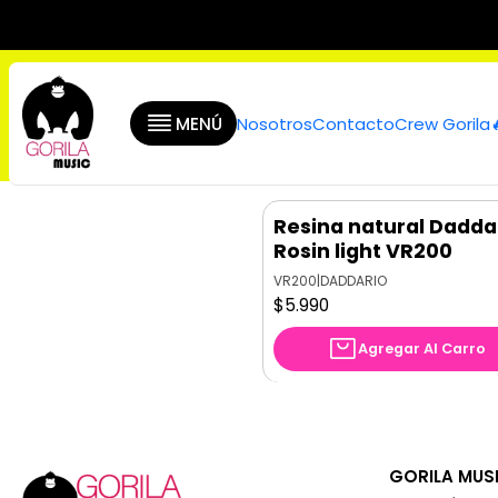
In
MENÚ
Nosotros
Contacto
Crew Gorila
Resina natural Dadda
Nuevo
Rosin light VR200
VR200
|
DADDARIO
$5.990
Agregar Al Carro
GORILA MUS