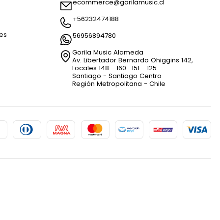
ecommerce@gorilamusic.cl
+56232474188
nes
56956894780
Gorila Music Alameda
Av. Libertador Bernardo Ohiggins 142,
Locales 148 - 160- 151 - 125
Santiago - Santiago Centro
Región Metropolitana - Chile