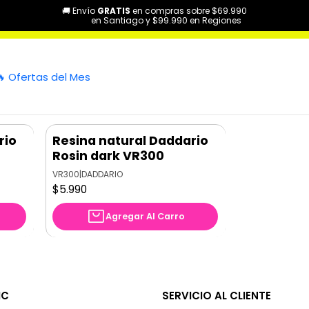
🚚 Envío
GRATIS
en compras sobre $69.990
icio
Categorías
Vientos y Cuerdas Frotadas
Accesorios
Limpie
en Santiago y $99.990 en Regiones
Limpieza
🔥 Ofertas del Mes
rio
Resina natural Daddario
Nuevo
Rosin dark VR300
VR300
|
DADDARIO
$5.990
Agregar Al Carro
IC
SERVICIO AL CLIENTE