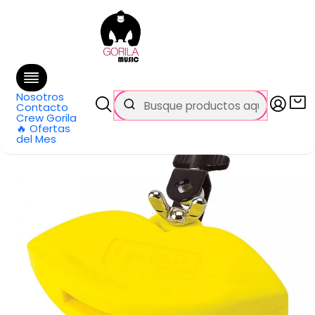
🚚 Envío
GRATIS
en compras sobre $69.990
en Santiago y $99.990 en Regiones
Inicio
Todos los productos
Jam Block High Pitch Amarillo TTB-H Tycoon
Nosotros
Contacto
Crew Gorila
🔥 Ofertas
del Mes