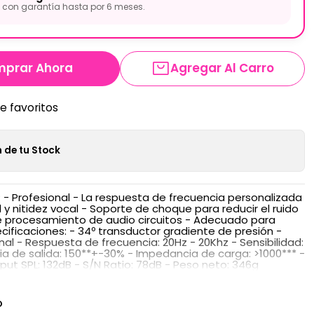
con garantía hasta por 6 meses.
prar Ahora
Agregar Al Carro
de favoritos
 de tu Stock
 - Profesional - La respuesta de frecuencia personalizada
d y nitidez vocal - Soporte de choque para reducir el ruido
e procesamiento de audio circuitos - Adecuado para
cificaciones: - 34º transductor gradiente de presión -
onal - Respuesta de frecuencia: 20Hz - 20Khz - Sensibilidad:
 de salida: 150**+-30% - Impedancia de carga: >1000*** -
Input SPL: 132dB - S/N Ratio: 78dB - Peso neto: 346g
O