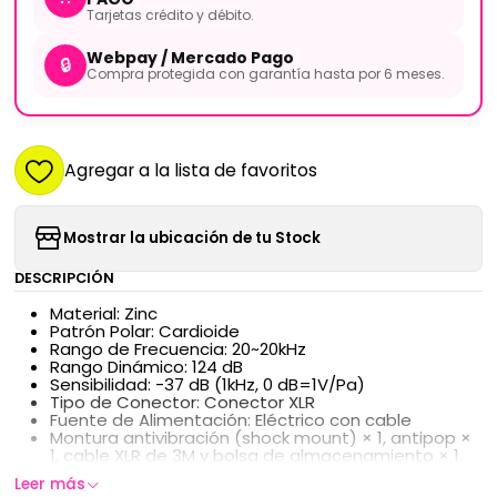
Tarjetas crédito y débito.
Webpay / Mercado Pago
🔒
Compra protegida con garantía hasta por 6 meses.
Agregar a la lista de favoritos
Mostrar la ubicación de tu Stock
DESCRIPCIÓN
Material: Zinc
Patrón Polar: Cardioide
Rango de Frecuencia: 20~20kHz
Rango Dinámico: 124 dB
Sensibilidad: -37 dB (1kHz, 0 dB=1V/Pa)
Tipo de Conector: Conector XLR
Fuente de Alimentación: Eléctrico con cable
Montura antivibración (shock mount) × 1, antipop ×
1, cable XLR de 3M y bolsa de almacenamiento × 1.
Leer más