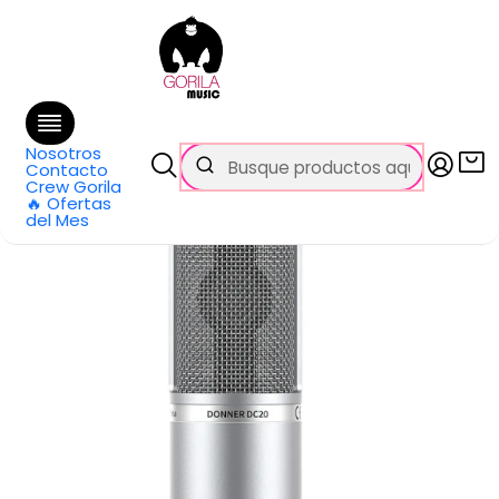
🚚 Envío
GRATIS
en compras sobre $69.990
en Santiago y $99.990 en Regiones
Inicio
Categorías
Micrófonos
Condensadores
Microfono De Condensador DC20 DONNER
Nosotros
Contacto
Crew Gorila
🔥 Ofertas
del Mes