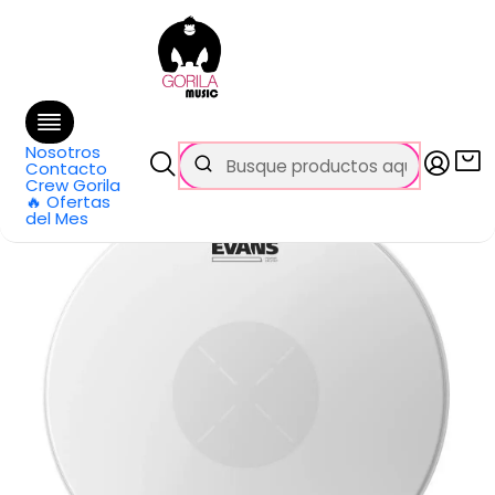
🚚 Envío
GRATIS
en compras sobre $69.990
en Santiago y $99.990 en Regiones
Inicio
Todos los productos
Parche de Caja Power Center 14" EVANS
Nosotros
Contacto
Crew Gorila
🔥 Ofertas
del Mes