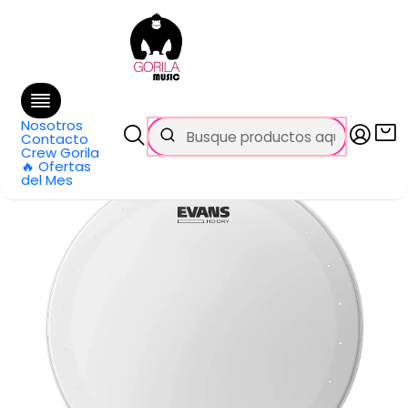
🚚 Envío
GRATIS
en compras sobre $69.990
en Santiago y $99.990 en Regiones
Inicio
Categorías
Baterías y Percusión
Accesorios
Parches de Bateria
Parche para Caja
Parche de Caja Evans HD Dry 13" B13HDD
Nosotros
Contacto
Crew Gorila
🔥 Ofertas
del Mes