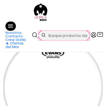
🚚 Envío
GRATIS
en compras sobre $69.990
en Santiago y $99.990 en Regiones
Inicio
Categorías
Baterías y Percusión
Accesorios
Parches de Bateria
Parche para Caja
Parche de Caja Hazy 300 13'' S13H30 EVANS
Nosotros
Contacto
Crew Gorila
🔥 Ofertas
del Mes