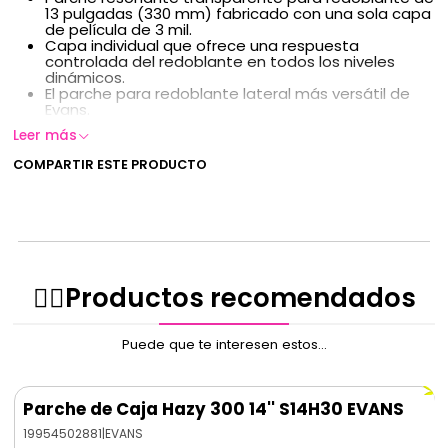
13 pulgadas (330 mm) fabricado con una sola capa
de película de 3 mil.
Capa individual que ofrece una respuesta
controlada del redoblante en todos los niveles
dinámicos.
El parche para redoblante lateral más versátil de
Evans.
Leer más
COMPARTIR ESTE PRODUCTO
✌🏻️Productos recomendados
Puede que te interesen estos...
Parche de Caja Hazy 300 14'' S14H30 EVANS
19954502881
|
EVANS