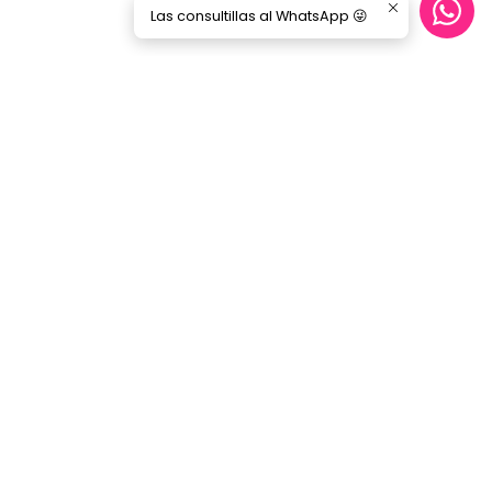
Las consultillas al WhatsApp 😜
Síguenos
GORILA MUSIC
Categorías
Nosotros
Blog
Servicio Cables
Inicio
SERVICIO AL CLIENTE
Contacto
Términos y Condiciones