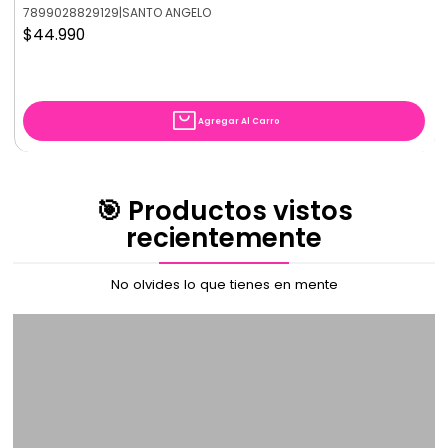
7899028829129
|
SANTO ANGELO
y agregar textura
Apto tanto para guitarra como teclado
$44.990
Compacto y anigable con tu pedalera
Agregar Al Carro
🎯 Productos vistos
recientemente
No olvides lo que tienes en mente