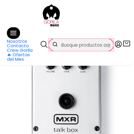
🚚 Envío
GRATIS
en compras sobre $69.990
en Santiago y $99.990 en Regiones
Inicio
Todos los productos
Pedal De Guitarra Talk Box M222 MXR
Nosotros
Contacto
Crew Gorila
🔥 Ofertas
del Mes