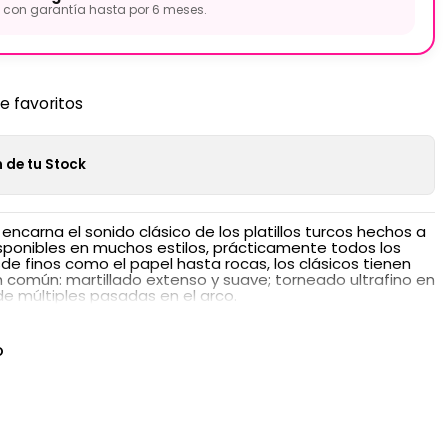
con garantía hasta por 6 meses.
de favoritos
 de tu Stock
ncarna el sonido clásico de los platillos turcos hechos a
sponibles en muchos estilos, prácticamente todos los
e finos como el papel hasta rocas, los clásicos tienen
n común: martillado extenso y suave; torneado ultrafino en
e múltiples pasadas en el arco.
O