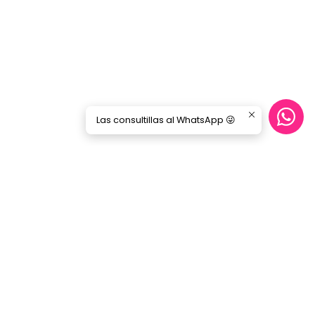
Las consultillas al WhatsApp 😜
CONTÁCTANOS
ecommerce@gorilamusic.cl
+56232474188
nes
56956894780
Gorila Music Alameda
Av. Libertador Bernardo Ohiggins 142,
Locales 148 - 160- 151 - 125
Santiago - Santiago Centro