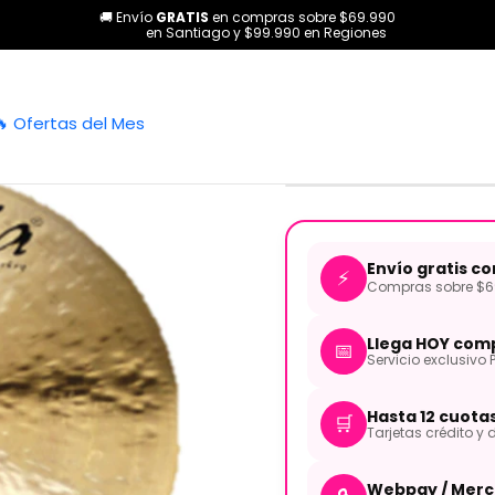
🚚 Envío
GRATIS
en compras sobre $69.990
s
Baterías y Percusión
Platillos
Platillo Crash Ahmet Leyend 19"
en Santiago y $99.990 en Regiones
|
Platillo Cra
🔥 Ofertas del Mes
CR19 AMEDI
Envío gratis c
⚡
Compras sobre $69
Llega HOY comp
📅
Servicio exclusivo 
Hasta 12 cuota
🛒
Tarjetas crédito y d
Webpay / Merc