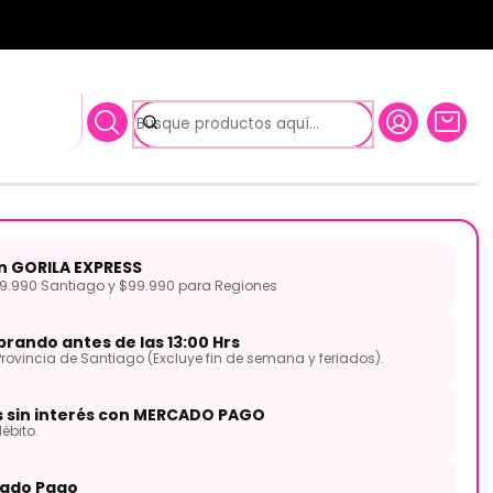
 AHLE-CR19 AMEDIA
sh Ahmet Leyend 19" AHLE-
A
on GORILA EXPRESS
.990 Santiago y $99.990 para Regiones
rando antes de las 13:00 Hrs
Provincia de Santiago (Excluye fin de semana y feriados).
s sin interés con MERCADO PAGO
ébito.
ado Pago