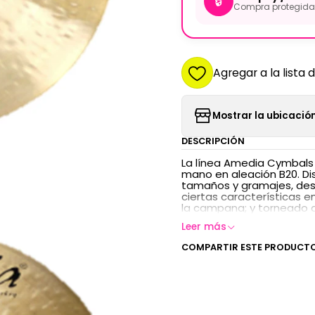
🔒
Compra protegida 
Agregar a la lista 
Mostrar la ubicación
DESCRIPCIÓN
La línea Amedia Cymbals e
mano en aleación B20. Di
tamaños y gramajes, desd
ciertas características e
la campana; y torneado d
Leer más
COMPARTIR ESTE PRODUCT