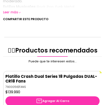
moderado.
​Estilos Musicales:
Rock, Pop, Funk, Metal.
Leer más
Tipo de Platillo:
Crash Basice
COMPARTIR ESTE PRODUCTO
Pulgadas:
19
Aleación:
B20
Origen:
China
✌🏻️Productos recomendados
Puede que te interesen estos...
Platillo Crash Dual Series 18 Pulgadas DUAL-
CR18 Fans
7900056
|
FANS
$139.990
Agregar Al Carro