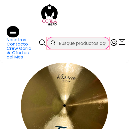
🚚 Envío
GRATIS
en compras sobre $69.990
en Santiago y $99.990 en Regiones
Inicio
Categorías
Baterías y Percusión
Platillos
Platillo Crash Basice Series 19 Pulgadas BASI-CR19 Fans
Nosotros
Contacto
Crew Gorila
🔥 Ofertas
del Mes