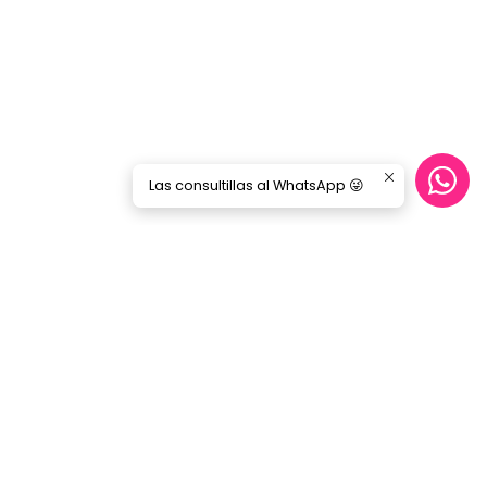
Las consultillas al WhatsApp 😜
CONTÁCTANOS
ecommerce@gorilamusic.cl
+56232474188
nes
56956894780
Gorila Music Alameda
Av. Libertador Bernardo Ohiggins 142,
Locales 148 - 160- 151 - 125
Santiago - Santiago Centro