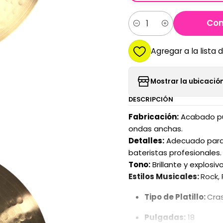
Com
Cantidad
Agregar a la lista 
Mostrar la ubicación
DESCRIPCIÓN
​Fabricación:
Acabado pul
ondas anchas.
​Detalles:
Adecuado para e
bateristas profesionales.
​Tono:
Brillante y explosi
​Estilos Musicales:
Rock, 
Tipo de Platillo:
Cra
Pulgadas:
18