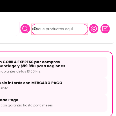
gadas MAST-CR18 Fans
sh Master Series 18 Pulgadas
Fans
on GORILA EXPRESS por compras
Santiago y $99.990 para Regiones
o antes de las 13:00 Hrs.
s sin interés con MERCADO PAGO
ébito.
ado Pago
con garantía hasta por 6 meses.