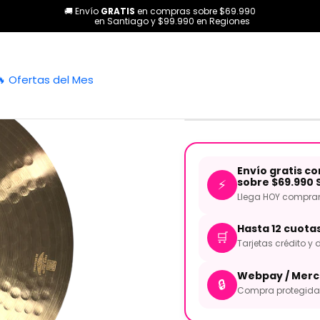
🚚 Envío
GRATIS
en compras sobre $69.990
Baterías y Percusión
Platillos
Platillo Crash Master Series 18 Pul
en Santiago y $99.990 en Regiones
|
Platillo Cra
🔥 Ofertas del Mes
MAST-CR18 
Envío gratis c
sobre $69.990 
⚡
Llega HOY comprand
Hasta 12 cuota
🛒
Tarjetas crédito y d
Webpay / Merc
🔒
Compra protegida 