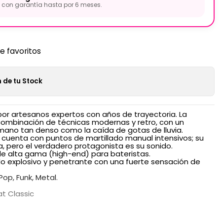
con garantía hasta por 6 meses.
de favoritos
 de tu Stock
or artesanos expertos con años de trayectoria. La
combinación de técnicas modernas y retro, con un
mano tan denso como la caída de gotas de lluvia.
c cuenta con puntos de martillado manual intensivos; su
, pero el verdadero protagonista es su sonido.
e alta gama (high-end) para bateristas.
do explosivo y penetrante con una fuerte sensación de
Pop, Funk, Metal.
at Classic