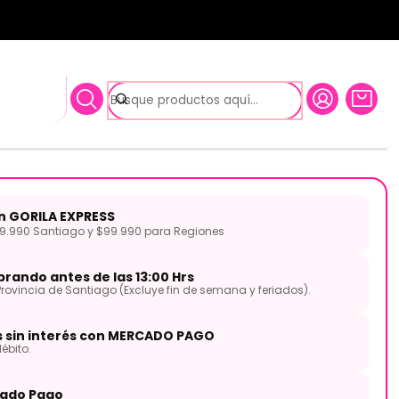
lgadas CLAS-HH14 Fans
Hat Classic Series 14 Pulgadas
Fans
on GORILA EXPRESS
.990 Santiago y $99.990 para Regiones
rando antes de las 13:00 Hrs
Provincia de Santiago (Excluye fin de semana y feriados).
s sin interés con MERCADO PAGO
ébito.
ado Pago