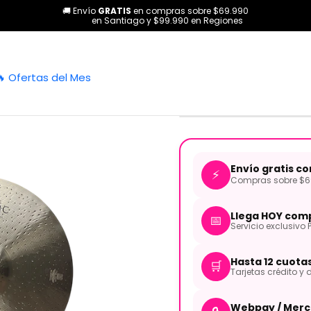
🚚 Envío
GRATIS
en compras sobre $69.990
aterías y Percusión
Platillos
Platillo Hi-Hat Classic Series 14 Pu
en Santiago y $99.990 en Regiones
|
Platillo Hi-
🔥 Ofertas del Mes
CLAS-HH14 
Envío gratis c
⚡
Compras sobre $69
Llega HOY comp
📅
Servicio exclusivo 
Hasta 12 cuota
🛒
Tarjetas crédito y d
Webpay / Merc