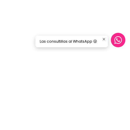
Las consultillas al WhatsApp 😜
CONTÁCTANOS
ecommerce@gorilamusic.cl
+56232474188
nes
56956894780
Gorila Music Alameda
Av. Libertador Bernardo Ohiggins 142,
Locales 148 - 160- 151 - 125
Santiago - Santiago Centro
Región Metropolitana - Chile