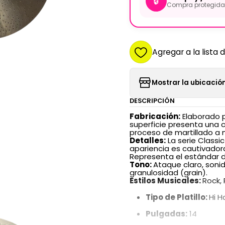
🔒
Compra protegida 
Agregar a la lista 
Mostrar la ubicación
DESCRIPCIÓN
Fabricación:
Elaborado p
superficie presenta una 
proceso de martillado a 
​Detalles:
La serie Classi
apariencia es cautivadora
Representa el estándar d
​Tono:
Ataque claro, soni
granulosidad (grain).
​Estilos Musicales:
Rock, 
Tipo de Platillo:
Hi H
Pulgadas:
14