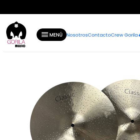
Inicio
Categorías
B
MENÚ
Nosotros
Contacto
Crew Gorila