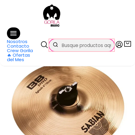
🚚 Envío
GRATIS
en compras sobre $69.990
en Santiago y $99.990 en Regiones
Inicio
Categorías
Baterías y Percusión
Platillos
Platillo Splash B8 Pro 8 Pulgadas 30805B Sabian
Nosotros
Contacto
Crew Gorila
🔥 Ofertas
del Mes