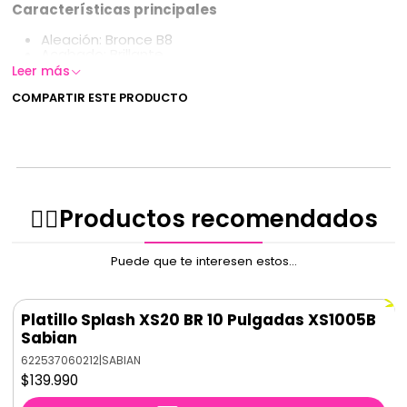
Características principales
Aleación: Bronce B8
Acabado: Brillante
Tamaño: 8 pulgadas
Leer más
Grosor: Extrafino
Respuesta: Instantánea y cortante, con sonido
COMPARTIR ESTE PRODUCTO
vidrioso y enfocado
✌🏻️Productos recomendados
Puede que te interesen estos...
Platillo Splash XS20 BR 10 Pulgadas XS1005B
Sabian
622537060212
|
SABIAN
$139.990