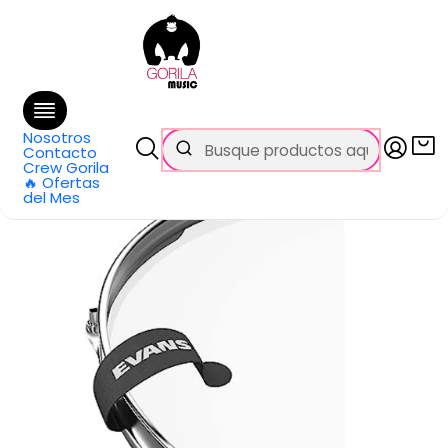
🚚 Envío
GRATIS
en compras sobre $69.990
en Santiago y $99.990 en Regiones
Inicio
Categorías
Baterías y Percusión
Accesorios
Atriles y Piezas
Clutch y Repuestos
Set Antiarmonicos MIN-EMAD EVANS
Nosotros
Contacto
Crew Gorila
🔥 Ofertas
del Mes