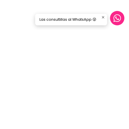
Las consultillas al WhatsApp 😜
Síguenos
GORILA MUSIC
Categorías
Nosotros
Blog
Servicio Cables
Inicio
SERVICIO AL CLIENTE