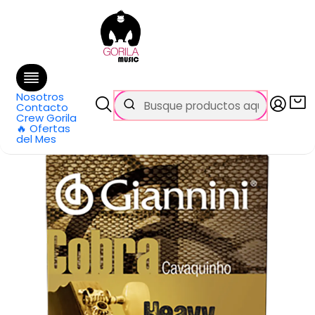
🚚 Envío
GRATIS
en compras sobre $69.990
en Santiago y $99.990 en Regiones
Inicio
Categorías
Cuerdas
Otras Cuerdas
Set de Cuerdas Cavaquinho GIANNINI
Nosotros
Contacto
Crew Gorila
🔥 Ofertas
del Mes