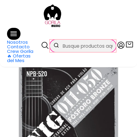
🚚 Envío
GRATIS
en compras sobre $69.990
en Santiago y $99.990 en Regiones
Inicio
Categorías
Guitarras
Cuerdas
Acústica
Set de Cuerdas NPB-520 de Guitarra Acústica (Metal) Fosforo
Bronce 11-50 NIG STRINGS
Nosotros
Contacto
Crew Gorila
🔥 Ofertas
del Mes