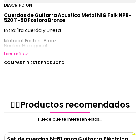
DESCRIPCIÓN
Cuerdas de Guitarra Acustica Metal NIG Folk NPB-
520 11-50 Fosforo Bronze
Extra: 1ra cuerda y Uñeta
Material: Fósforo Bronze
Núcleo: Hexagonal
Leer más
COMPARTIR ESTE PRODUCTO
✌🏻️Productos recomendados
Puede que te interesen estos...
Set de cuerdas N-61 para Guitarra Eléctrica