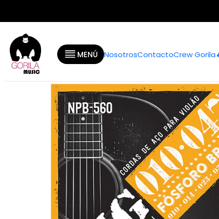
Inicio
Categorías
Guitarras
Cuerd
MENÚ
Nosotros
Contacto
Crew Gorila