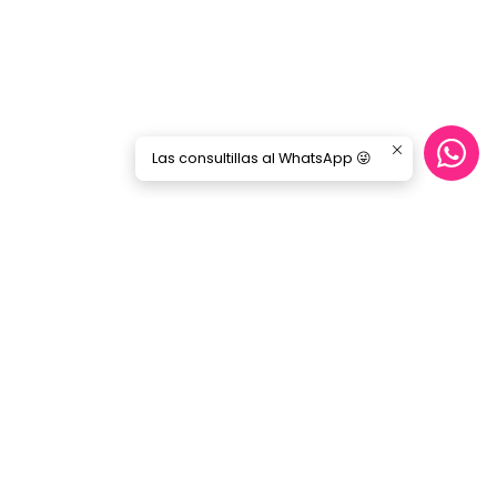
Las consultillas al WhatsApp 😜
CONTÁCTANOS
ecommerce@gorilamusic.cl
+56232474188
nes
56956894780
Gorila Music Alameda
Av. Libertador Bernardo Ohiggins 142,
Locales 148 - 160- 151 - 125
Santiago - Santiago Centro
Región Metropolitana - Chile