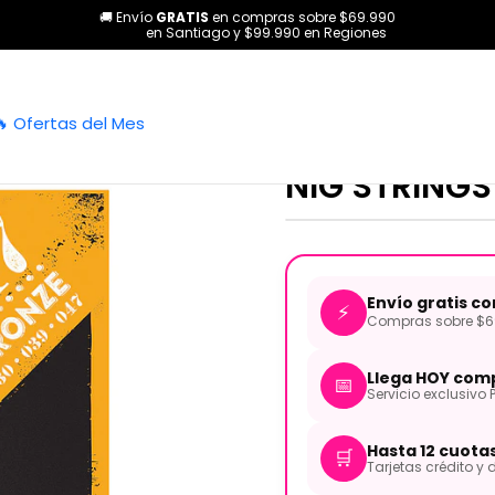
🚚 Envío
GRATIS
en compras sobre $69.990
as
Acústica
Set de Cuerdas NPB-560 de Guitarra Acústica (Meta
en Santiago y $99.990 en Regiones
|
Set de Cuer
🔥 Ofertas del Mes
Acústica (Me
NIG STRINGS
Envío gratis c
⚡
Compras sobre $69
Llega HOY comp
📅
Servicio exclusivo 
Hasta 12 cuota
🛒
Tarjetas crédito y d