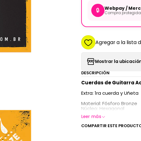
Webpay / Merc
🔒
Compra protegida 
Agregar a la lista 
Mostrar la ubicación
DESCRIPCIÓN
Cuerdas de Guitarra Ac
Extra: 1ra cuerda y Uñeta
Material: Fósforo Bronze
Núcleo: Hexagonal
Leer más
COMPARTIR ESTE PRODUCT