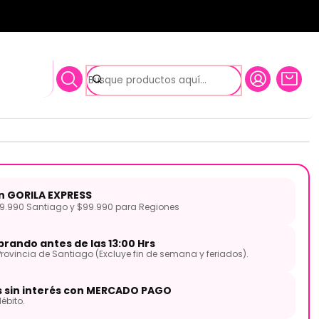
l) Fosforo Bronce 10-47 NIG STRINGS
das NPB-560 de Guitarra
tal) Fosforo Bronce 10-47
on GORILA EXPRESS
.990 Santiago y $99.990 para Regiones
rando antes de las 13:00 Hrs
Provincia de Santiago (Excluye fin de semana y feriados).
s sin interés con MERCADO PAGO
ébito.