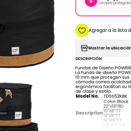
🔒
Compra protegida 
Agregar a la lista 
Mostrar la ubicación
DESCRIPCIÓN
Fundas de Diseño POWERP
La Funda de diseño POWER
10 mm que protegen sus 
cómoda correa acolchada 
ergonómica facilitan su 
de clase y estilo.
Model No.
TDSS52KBK
Color: Black
22”x18”BD
10”x8”TT
Description
12”x9”TT
16”x16”FT
14”x6.5”SD