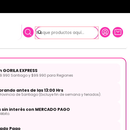
cs rock negras Tama TDSS52KBK
ateria de 5pcs rock negras
52KBK
on GORILA EXPRESS
.990 Santiago y $99.990 para Regiones
rando antes de las 13:00 Hrs
Provincia de Santiago (Excluye fin de semana y feriados).
s sin interés con MERCADO PAGO
ébito.
ado Pago