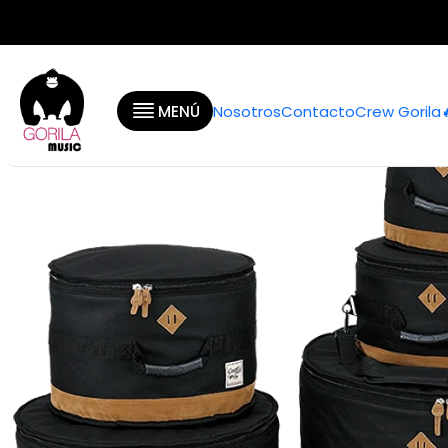
Inicio
Categorías
Baterías y 
MENÚ
Nosotros
Contacto
Crew Gorila