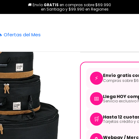
🚚 Envío
GRATIS
en compras sobre $69.990
Percusión
Accesorios
Cases y Fundas
Set fundas bateria de 5p
en Santiago y $99.990 en Regiones
|
Set fundas b
🔥 Ofertas del Mes
Tama TDSS
Envío gratis c
⚡
Compras sobre $69
Llega HOY comp
📅
Servicio exclusivo 
Hasta 12 cuota
🛒
Tarjetas crédito y d
Webpay / Merc