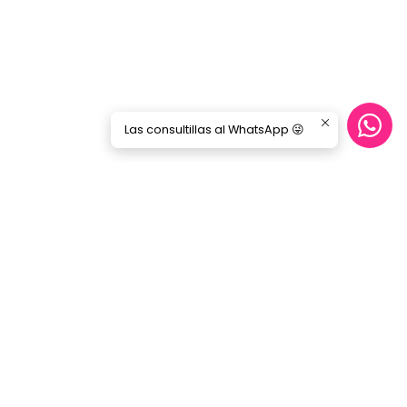
Las consultillas al WhatsApp 😜
CONTÁCTANOS
ecommerce@gorilamusic.cl
+56232474188
nes
56956894780
Gorila Music Alameda
Av. Libertador Bernardo Ohiggins 142,
Locales 148 - 160- 151 - 125
Santiago - Santiago Centro
Región Metropolitana - Chile