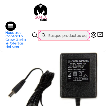
🚚 Envío
GRATIS
en compras sobre $69.990
en Santiago y $99.990 en Regiones
Inicio
Categorías
Ukeleles
Transformador Electro Harmonix Para Pedales 9v 200 Ma
Nosotros
Contacto
Crew Gorila
🔥 Ofertas
del Mes