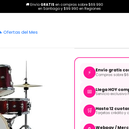
🚚 Envío
GRATIS
en compras sobre $69.990
 Percusión
Acústicas
Bateria acústica Spark 5pcs Jazz Red C/
en Santiago y $99.990 en Regiones
|
Bateria acús
🔥 Ofertas del Mes
C/Hardware
Envío gratis c
⚡
Compras sobre $69
Llega HOY comp
📅
Servicio exclusivo 
Hasta 12 cuota
🛒
Tarjetas crédito y d
Webpay / Merc