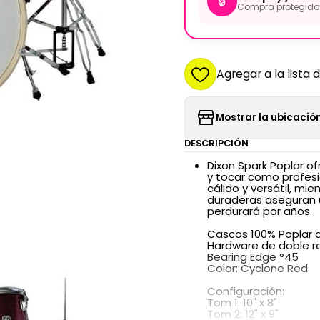
🔒
Compra protegida 
Agregar a la lista 
Mostrar la ubicación
DESCRIPCIÓN
Dixon Spark Poplar of
y tocar como profes
cálido y versátil, mi
duraderas aseguran 
perdurará por años.
Cascos 100% Poplar 
Hardware de doble r
Bearing Edge °45
Color: Cyclone Red
Configuración:
Tom 1: 10" x 8"
Tom 2: 12" x 9"