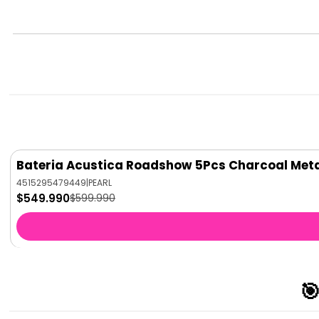
Bateria Acustica Roadshow 5Pcs Charcoal Meta
-8%
OFF
4515295479449
|
PEARL
$549.990
$599.990
