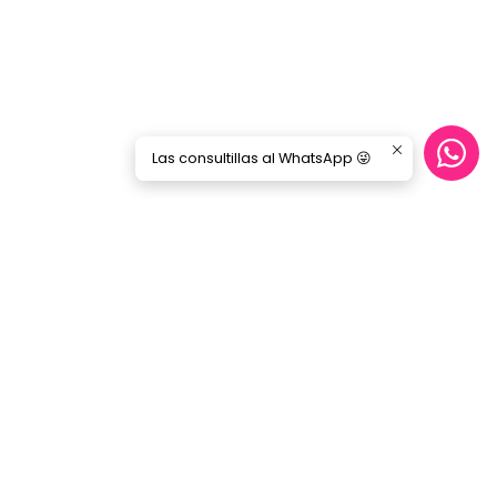
Las consultillas al WhatsApp 😜
CONTÁCTANOS
ecommerce@gorilamusic.cl
+56232474188
nes
56956894780
Gorila Music Alameda
Av. Libertador Bernardo Ohiggins 142,
Locales 148 - 160- 151 - 125
Santiago - Santiago Centro
Región Metropolitana - Chile