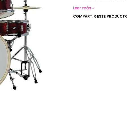
Tom de piso: 14" x 14"
Bombo: 20" x 16"
Leer más
Caja: 14" x 5.5"
Atril de Hi-hat
COMPARTIR ESTE PRODUCT
Atril Recto
Atril de Caja
Sillín
Pedal de Bombo
Incluye Platillos:
Hi-hat: 14"
Crash/Ride: 16"