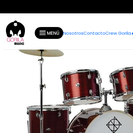
Inicio
Categorías
Baterías y
MENÚ
Nosotros
Contacto
Crew Gorila