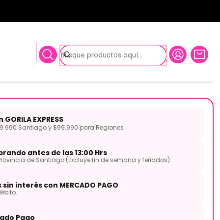
Hardware PODSP520C2CRD DIXON
tica Spark 5pcs Jazz Red
 PODSP520C2CRD DIXON
on GORILA EXPRESS
.990 Santiago y $99.990 para Regiones
rando antes de las 13:00 Hrs
Provincia de Santiago (Excluye fin de semana y feriados).
s sin interés con MERCADO PAGO
ébito.
ado Pago