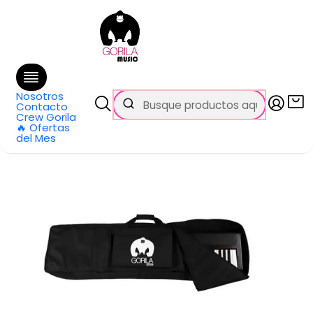
🚚 Envío
GRATIS
en compras sobre $69.990
en Santiago y $99.990 en Regiones
Inicio
Categorías
Pianos y teclados
Accesorios
Cases y Fundas
Funda Para Teclado 88 Teclas GM88BK-P GORILA
Nosotros
Contacto
Crew Gorila
🔥 Ofertas
del Mes