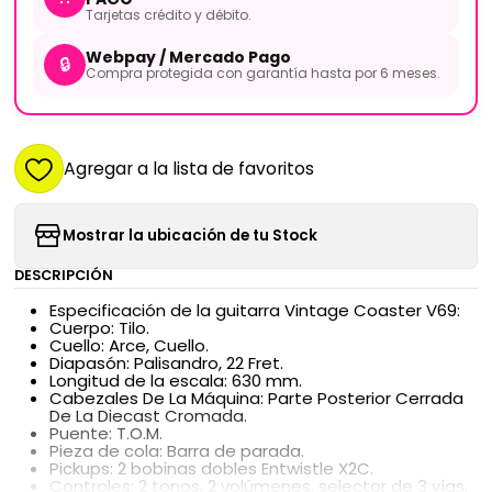
Tarjetas crédito y débito.
Webpay / Mercado Pago
🔒
Compra protegida con garantía hasta por 6 meses.
Agregar a la lista de favoritos
Mostrar la ubicación de tu Stock
DESCRIPCIÓN
Especificación de la guitarra Vintage Coaster V69:
Cuerpo: Tilo.
Cuello: Arce, Cuello.
Diapasón: Palisandro, 22 Fret.
Longitud de la escala: 630 mm.
Cabezales De La Máquina: Parte Posterior Cerrada
De La Diecast Cromada.
Puente: T.O.M.
Pieza de cola: Barra de parada.
Pickups: 2 bobinas dobles Entwistle X2C.
Controles: 2 tonos, 2 volúmenes, selector de 3 vías.