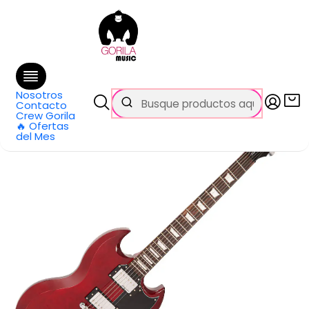
🚚 Envío
GRATIS
en compras sobre $69.990
en Santiago y $99.990 en Regiones
Inicio
Categorías
Guitarras
Eléctricas
Guitarra Electrica SG V69 COASTER CHERRY RED VINTAGE
Nosotros
Contacto
Crew Gorila
🔥 Ofertas
del Mes