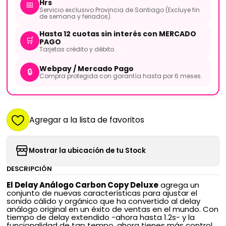
Hrs
📅
Servicio exclusivo Provincia de Santiago (Excluye fin
de semana y feriados).
Hasta 12 cuotas sin interés con MERCADO
🛒
PAGO
Tarjetas crédito y débito.
Webpay / Mercado Pago
🔒
Compra protegida con garantía hasta por 6 meses.
Agregar a la lista de favoritos
Mostrar la ubicación de tu Stock
DESCRIPCIÓN
El Delay Análogo Carbon Copy Deluxe
agrega un
conjunto de nuevas características para ajustar el
sonido cálido y orgánico que ha convertido al delay
análogo original en un éxito de ventas en el mundo. Con
tiempo de delay extendido -ahora hasta 1.2s- y la
funcionalidad de tap tempo, ahora tienes más control