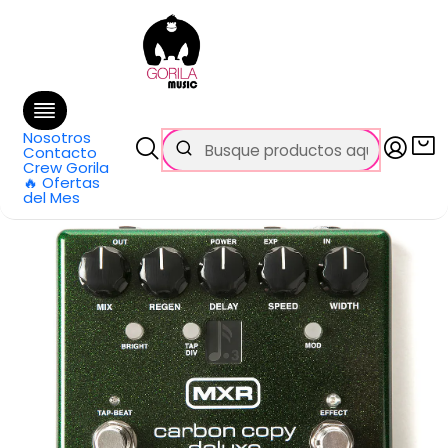
🚚 Envío
GRATIS
en compras sobre $69.990
en Santiago y $99.990 en Regiones
Inicio
Todos los productos
Pedal Delay Analogo Carbon Copy Deluxe M-292 MXR
Nosotros
Contacto
Crew Gorila
🔥 Ofertas
del Mes