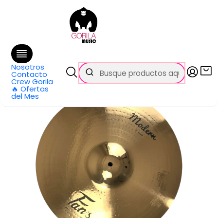
🚚 Envío
GRATIS
en compras sobre $69.990
en Santiago y $99.990 en Regiones
Inicio
Categorías
Baterías y Percusión
Platillos
Platillo Crash Modern Series 17 Pulgadas MODE-CR17 Fans
Nosotros
Contacto
Crew Gorila
🔥 Ofertas
del Mes