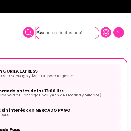
gadas VDRY-HH14 Fans
Hat Vintage Dry 14 Pulgadas
Fans
on GORILA EXPRESS
.990 Santiago y $99.990 para Regiones
rando antes de las 13:00 Hrs
Provincia de Santiago (Excluye fin de semana y feriados).
s sin interés con MERCADO PAGO
ébito.
ado Pago