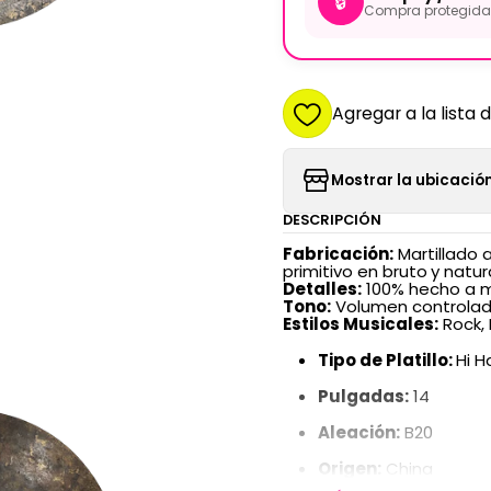
🔒
Compra protegida 
Agregar a la lista 
Mostrar la ubicación
DESCRIPCIÓN
Fabricación:
Martillado 
primitivo en bruto
y natur
​Detalles:
100% hecho a m
Tono:
Volumen controlado
Estilos Musicales:
Rock, 
Tipo de Platillo:
Hi H
Pulgadas:
14
Aleación:
B20
Origen:
China