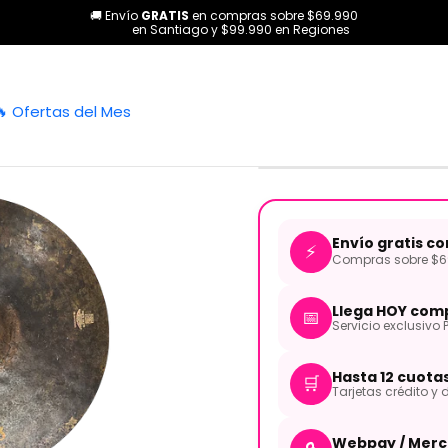
🚚 Envío
GRATIS
en compras sobre $69.990
Baterías y Percusión
Platillos
Platillo Hi-Hat Vintage Dry 14 Pul
en Santiago y $99.990 en Regiones
|
Platillo Hi-
🔥 Ofertas del Mes
VDRY-HH14 
Envío gratis c
⚡
Compras sobre $69
Llega HOY comp
📅
Servicio exclusivo 
Hasta 12 cuota
🛒
Tarjetas crédito y d
Webpay / Merc