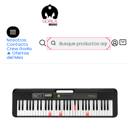
🚚 Envío
GRATIS
en compras sobre $69.990
en Santiago y $99.990 en Regiones
Inicio
Todos los productos
Teclado 61 Teclas Negro Casio LK-S250
Nosotros
Contacto
Crew Gorila
🔥 Ofertas
del Mes