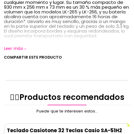
cualquier momento y lugar. Su tamaño compacto de
930 mm x 256 mm x 73 mm es un 30 % más pequeño en
volumen que los modelos LK-265 y LK-266, y su batería
alcalina cuenta con aproximadamente 16 horas de
duración*. Llevarlo es muy sencillo, gracias a un mango
en la parte superior del teclado y un peso de solo 3,3 kg.
El diseño incorpora bordes y esquinas redondeados, lo
cual permite transportarlo con seguridad.
Una interfaz fácil de usar
Leer más
para todos
COMPARTIR ESTE PRODUCTO
El LK-S250 presenta una interfaz simple e intuitiva que
ofrece un diseño organizado con menos botones
mediante una pantalla LCD de puntos completos y un
selector. También cuenta con un botón de inicio que
permite a los usuarios volver a la pantalla original en
cualquier momento, lo cual convierte a este producto
✌🏻️Productos recomendados
en un teclado multifunción superior con una facilidad de
uso mejorada.
Sonido que nadie
Puede que te interesen estos...
esperaría de un teclado
tan compacto
Teclado Casiotone 32 Teclas Casio SA-51H2
-11%
OFF