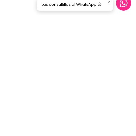
Las consultillas al WhatsApp 😜
Síguenos
GORILA MUSIC
Categorías
Nosotros
Blog
Servicio Cables
Inicio
SERVICIO AL CLIENTE
Contacto
Términos y Condiciones