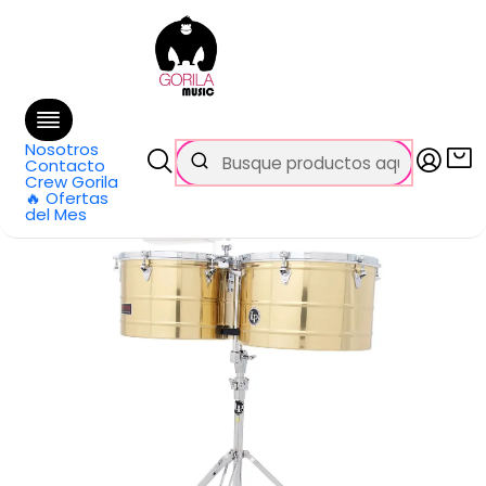
🚚 Envío
GRATIS
en compras sobre $69.990
en Santiago y $99.990 en Regiones
Inicio
Todos los productos
Timbales Prestige Thunder 15 y 16 Brass LP1516-B LP
Nosotros
Contacto
Crew Gorila
🔥 Ofertas
del Mes