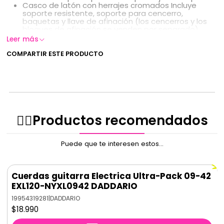
Casco de latón con herrajes cromados Incluye
soporte resistente, soporte para cencerro,
baquetas y llave de afinación (los cencerros y los
bloques de afinación se venden por separado)
Números de patente de EE. UU.: 8,609,967 y 9,437,176
Leer más
COMPARTIR ESTE PRODUCTO
✌🏻️Productos recomendados
Puede que te interesen estos...
Cuerdas guitarra Electrica Ultra-Pack 09-42
EXL120-NYXL0942 DADDARIO
19954319281
|
DADDARIO
$18.990