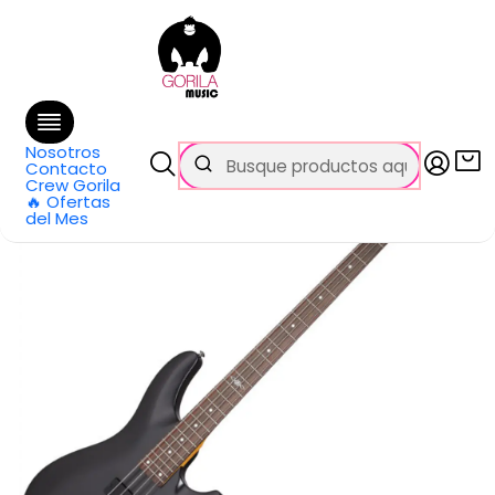
🚚 Envío
GRATIS
en compras sobre $69.990
en Santiago y $99.990 en Regiones
Inicio
Categorías
Bajos
Eléctricos
Bajo Eléctrico C-4 Satin Black SGR by Schecter
Nosotros
Contacto
Crew Gorila
🔥 Ofertas
del Mes