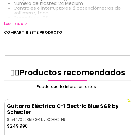
Número de trastes: 24 Medium
Controles e interruptores: 2 potenciómetros de
volúmen y tono
Conectores: TS
Cápsulas: Schecter Diamond Bass
Leer más
Puente: Puente Diamond Bass
COMPARTIR ESTE PRODUCTO
✌🏻️Productos recomendados
Puede que te interesen estos...
Guitarra Eléctrica C-1 Electric Blue SGR by
Schecter
81544702285
|
SGR by SCHECTER
$249.990