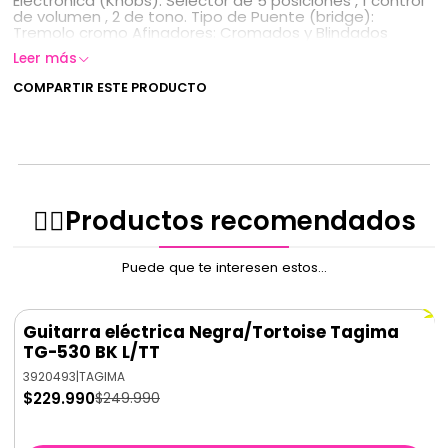
Electronica (Knobs): Selector de 5 posiciones , 1 control
de volumen , 2 de tono. Tipo de Puente (bridge):
Tremolo cromo Afinadores: Cromados y Blindados
Leer más
COMPARTIR ESTE PRODUCTO
✌🏻️Productos recomendados
Puede que te interesen estos...
Guitarra eléctrica Negra/Tortoise Tagima
-8%
OFF
TG-530 BK L/TT
3920493
|
TAGIMA
$229.990
$249.990