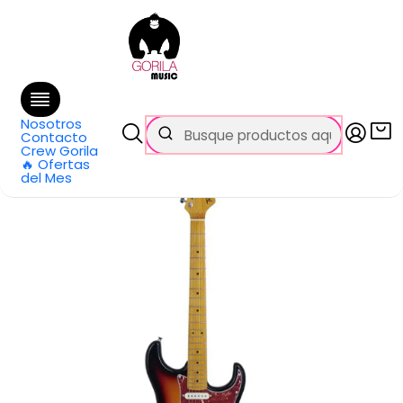
🚚 Envío
GRATIS
en compras sobre $69.990
en Santiago y $99.990 en Regiones
Inicio
Categorías
Guitarras
Eléctricas
Guitarra Eléctrica Sunburst/Tortoise TG-540 SB-L/TT
TAGIMA
Nosotros
Contacto
Crew Gorila
🔥 Ofertas
del Mes