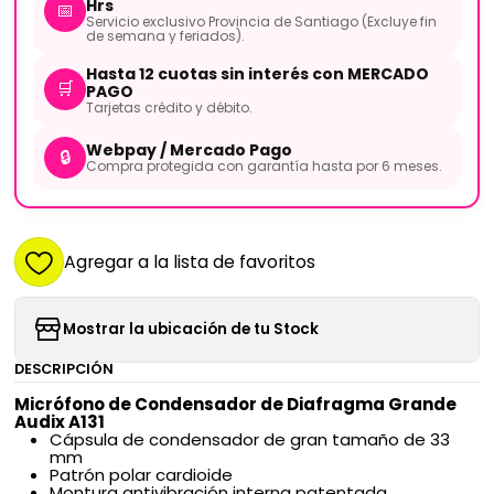
Hrs
📅
Servicio exclusivo Provincia de Santiago (Excluye fin
de semana y feriados).
Hasta 12 cuotas sin interés con MERCADO
🛒
PAGO
Tarjetas crédito y débito.
Webpay / Mercado Pago
🔒
Compra protegida con garantía hasta por 6 meses.
Agregar a la lista de favoritos
Mostrar la ubicación de tu Stock
DESCRIPCIÓN
Micrófono de Condensador de Diafragma Grande
Audix A131
Cápsula de condensador de gran tamaño de 33
mm
Patrón polar cardioide
Montura antivibración interna patentada