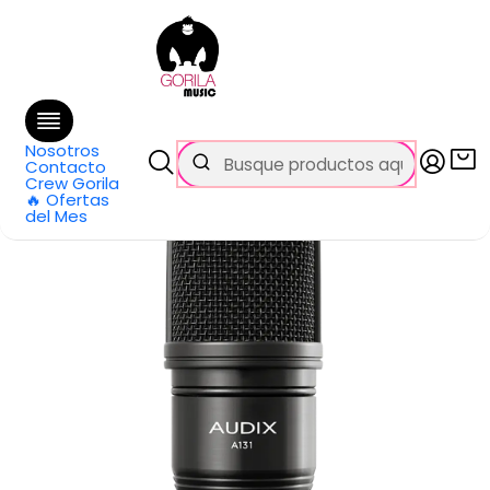
🚚 Envío
GRATIS
en compras sobre $69.990
en Santiago y $99.990 en Regiones
Inicio
Todos los productos
Micrófono Condensador Diafragma Grande A131 Audix
Nosotros
Contacto
Crew Gorila
🔥 Ofertas
del Mes