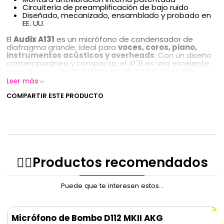
Circuitería de preamplificación de bajo ruido
Diseñado, mecanizado, ensamblado y probado en
EE. UU.
El
Audix A131
es un micrófono de condensador de
diafragma grande, ideal para
voces, coros, piano,
instrumentos acústicos y overheads
. Con un diseño
contemporáneo y compacto, el A131 es una excelente
elección para
podcasting, producción de audio
profesional, estudios de grabación
y
Leer más
presentaciones en vivo
.
COMPARTIR ESTE PRODUCTO
✌🏻️Productos recomendados
Puede que te interesen estos...
Micrófono de Bombo D112 MKII AKG