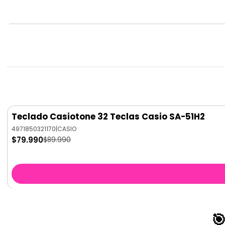
Teclado Casiotone 32 Teclas Casio SA-51H2
-11%
OFF
4971850321170
|
CASIO
$79.990
$89.990
