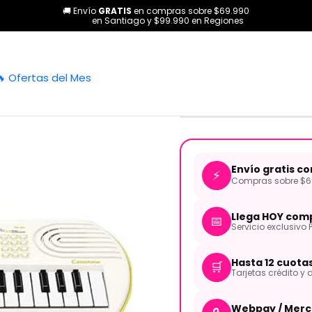
🚚 Envío
GRATIS
en compras sobre $69.990
rías
Pianos y teclados
Teclados
Teclado Casiotone 44 Teclas 
en Santiago y $99.990 en Regiones
|
Teclado Cas
🔥 Ofertas del Mes
80H2
Envío gratis c
⚡
Compras sobre $69
Llega HOY comp
📅
Servicio exclusivo 
Hasta 12 cuota
🛒
Tarjetas crédito y d
Webpay / Merc