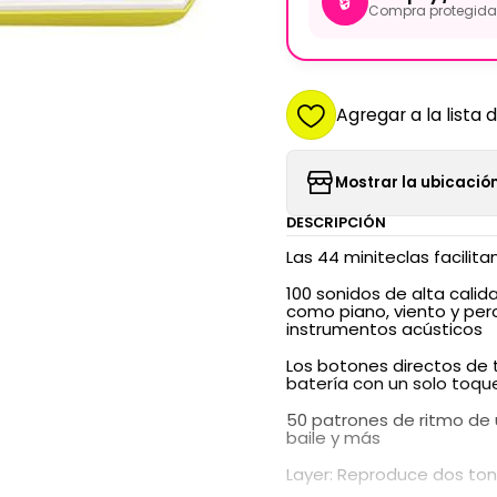
🔒
Compra protegida 
Agregar a la lista 
Mostrar la ubicación
DESCRIPCIÓN
Las 44 miniteclas facilit
100 sonidos de alta cali
como piano, viento y per
instrumentos acústicos
Los botones directos de 
batería con un solo toqu
50 patrones de ritmo de
baile y más
Layer: Reproduce dos to