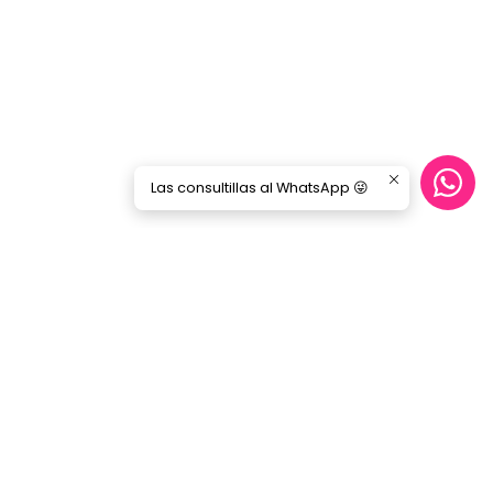
Las consultillas al WhatsApp 😜
CONTÁCTANOS
ecommerce@gorilamusic.cl
+56232474188
nes
56956894780
Gorila Music Alameda
Av. Libertador Bernardo Ohiggins 142,
Locales 148 - 160- 151 - 125
Santiago - Santiago Centro