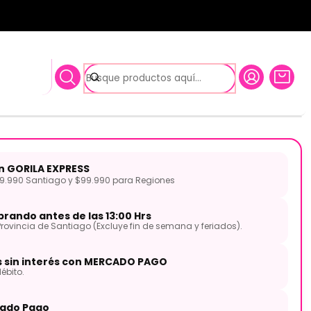
Casio SA-80H2
iotone 44 Teclas Casio SA-
on GORILA EXPRESS
.990 Santiago y $99.990 para Regiones
rando antes de las 13:00 Hrs
Provincia de Santiago (Excluye fin de semana y feriados).
s sin interés con MERCADO PAGO
ébito.
ado Pago